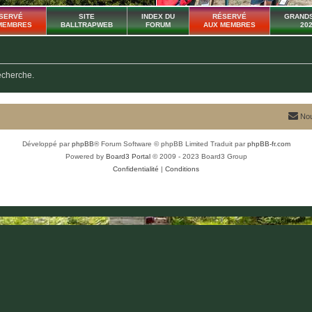
SERVÉ
SITE
INDEX DU
RÉSERVÉ
GRANDS
MEMBRES
BALLTRAPWEB
FORUM
AUX MEMBRES
20
recherche.
Nou
Développé par
phpBB
® Forum Software © phpBB Limited
Traduit par
phpBB-fr.com
Powered by
Board3 Portal
© 2009 - 2023 Board3 Group
Confidentialité
|
Conditions