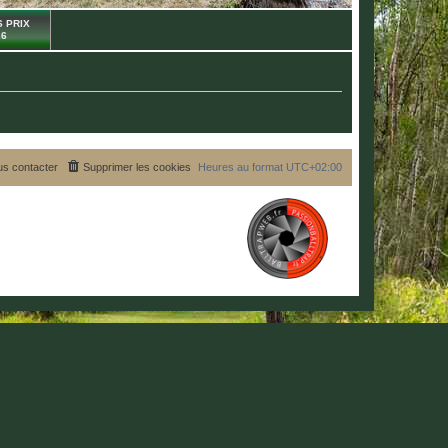
 PRIX
26
s contacter
Supprimer les cookies
Heures au format
UTC+02:00