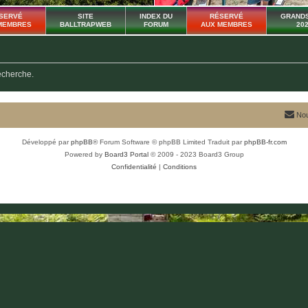
SERVÉ
SITE
INDEX DU
RÉSERVÉ
GRANDS
MEMBRES
BALLTRAPWEB
FORUM
AUX MEMBRES
20
recherche.
Nou
Développé par
phpBB
® Forum Software © phpBB Limited
Traduit par
phpBB-fr.com
Powered by
Board3 Portal
© 2009 - 2023 Board3 Group
Confidentialité
|
Conditions