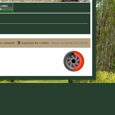
 PRIX
26
s contacter
Supprimer les cookies
Heures au format
UTC+02:00