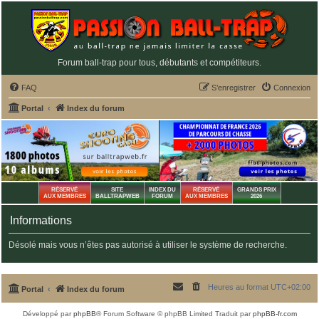
Forum ball-trap pour tous, débutants et compétiteurs.
FAQ
S’enregistrer
Connexion
Portal
Index du forum
RÉSERVÉ
SITE
INDEX DU
RÉSERVÉ
GRANDS PRIX
AUX MEMBRES
BALLTRAPWEB
FORUM
AUX MEMBRES
2026
Informations
Désolé mais vous n’êtes pas autorisé à utiliser le système de recherche.
Heures au format
UTC+02:00
Portal
Index du forum
Développé par
phpBB
® Forum Software © phpBB Limited
Traduit par
phpBB-fr.com