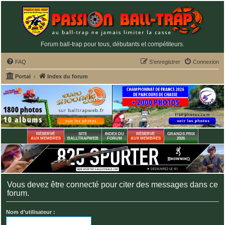
Forum ball-trap pour tous, débutants et compétiteurs.
FAQ
S’enregistrer
Connexion
Portal
Index du forum
RÉSERVÉ
SITE
INDEX DU
RÉSERVÉ
GRANDS PRIX
AUX MEMBRES
BALLTRAPWEB
FORUM
AUX MEMBRES
2026
Vous devez être connecté pour citer des messages dans ce
forum.
Nom d’utilisateur :