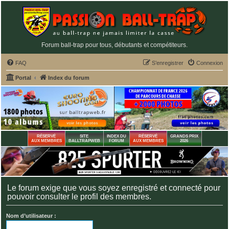
Forum ball-trap pour tous, débutants et compétiteurs.
FAQ
S’enregistrer
Connexion
Portal
Index du forum
RÉSERVÉ
SITE
INDEX DU
RÉSERVÉ
GRANDS PRIX
AUX MEMBRES
BALLTRAPWEB
FORUM
AUX MEMBRES
2026
Le forum exige que vous soyez enregistré et connecté pour
pouvoir consulter le profil des membres.
Nom d’utilisateur :