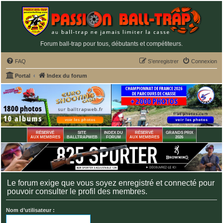
Forum ball-trap pour tous, débutants et compétiteurs.
FAQ
S’enregistrer
Connexion
Portal
Index du forum
RÉSERVÉ
SITE
INDEX DU
RÉSERVÉ
GRANDS PRIX
AUX MEMBRES
BALLTRAPWEB
FORUM
AUX MEMBRES
2026
Le forum exige que vous soyez enregistré et connecté pour
pouvoir consulter le profil des membres.
Nom d’utilisateur :