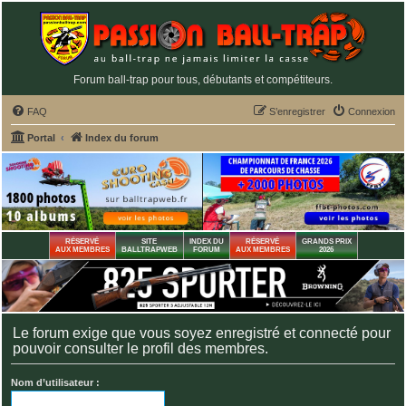
Forum ball-trap pour tous, débutants et compétiteurs.
FAQ
S’enregistrer
Connexion
Portal
Index du forum
RÉSERVÉ
SITE
INDEX DU
RÉSERVÉ
GRANDS PRIX
AUX MEMBRES
BALLTRAPWEB
FORUM
AUX MEMBRES
2026
Le forum exige que vous soyez enregistré et connecté pour
pouvoir consulter le profil des membres.
Nom d’utilisateur :