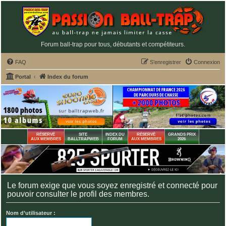
Forum ball-trap pour tous, débutants et compétiteurs.
FAQ
S’enregistrer
Connexion
Portal
Index du forum
RÉSERVÉ
SITE
INDEX DU
RÉSERVÉ
GRANDS PRIX
AUX MEMBRES
BALLTRAPWEB
FORUM
AUX MEMBRES
2026
Le forum exige que vous soyez enregistré et connecté pour
pouvoir consulter le profil des membres.
Nom d’utilisateur :