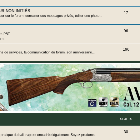
u
j
R NON INITIÉS
S
17
uer sur le forum, consulter ses messages privés, éditer une photo...
e
u
t
j
S
96
rs PBT.
s
e
um.
u
t
j
S
196
ons de services, la communication du forum, son anniversaire...
s
e
u
t
j
s
e
t
s
SUJETS
S
30
 la pratique du ball-trap est encadrée légalement. Soyez prudents,
u