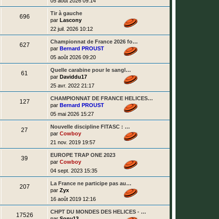
e
05 août 2026 09:14
n
e
e
e
i
s
a
s
D
Tir à gauche
e
s
M
696
e
s
r
par
Lascony
a
g
r
s
m
g
e
22 juil. 2026 10:12
n
e
e
e
i
s
a
s
D
Championnat de France 2026 fo…
e
s
M
627
e
s
r
par
Bernard PROUST
a
g
r
s
m
g
e
05 août 2026 09:20
n
e
e
e
i
s
a
s
D
Quelle carabine pour le sangl…
e
s
M
61
e
s
r
par
Daviddu17
a
g
r
s
m
g
e
25 avr. 2022 21:17
n
e
e
e
i
s
a
s
D
CHAMPIONNAT DE FRANCE HELICES…
e
s
M
127
e
s
r
par
Bernard PROUST
a
g
r
s
m
g
e
05 mai 2026 15:27
n
e
e
e
i
s
a
s
D
Nouvelle discipline FITASC : …
e
s
M
27
e
s
r
par
Cowboy
a
g
r
s
m
g
e
21 nov. 2019 19:57
n
e
e
e
i
s
a
s
D
EUROPE TRAP ONE 2023
e
s
M
39
e
s
r
par
Cowboy
a
g
r
s
m
g
e
04 sept. 2023 15:35
n
e
e
e
i
s
a
s
D
La France ne participe pas au…
e
s
M
207
e
s
r
par
Zyx
a
g
r
s
m
g
e
16 août 2019 12:16
n
e
e
e
i
s
a
s
D
CHPT DU MONDES DES HELICES - …
e
s
M
17526
e
s
r
par
Sony13
a