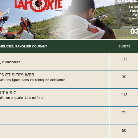
e
t
s
 HÉLICES, SANGLIER COURANT
SUJETS
S
112
le calendrier...
u
j
TS ET SITES WEB
S
30
ats des ligues dans les rubriques existantes.
e
u
t
j
.T.A.S.C.
S
113
ifs, on en parle dans ce forum.
s
e
u
t
j
S
71
s
e
u
t
j
S
50
s
e