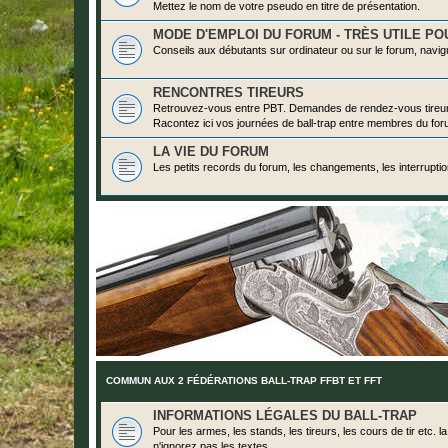
Mettez le nom de votre pseudo en titre de présentation.
MODE D'EMPLOI DU FORUM - TRÈS UTILE POU
Conseils aux débutants sur ordinateur ou sur le forum, navig
RENCONTRES TIREURS
Retrouvez-vous entre PBT. Demandes de rendez-vous tireu
Racontez ici vos journées de ball-trap entre membres du for
LA VIE DU FORUM
Les petits records du forum, les changements, les interrupti
COMMUN AUX 2 FÉDÉRATIONS BALL-TRAP FFBT ET FFT
INFORMATIONS LÉGALES DU BALL-TRAP
Pour les armes, les stands, les tireurs, les cours de tir etc.
n'ignorez pas les textes.