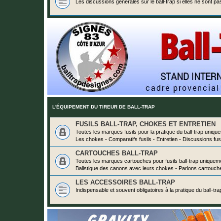
Les discussions générales sur le ball-trap si elles ne sont pa
L'ÉQUIPEMENT DU TIREUR DE BALL-TRAP
FUSILS BALL-TRAP, CHOKES ET ENTRETIEN
Toutes les marques fusils pour la pratique du ball-trap uniqu
Les chokes - Comparatifs fusils - Entretien - Discussions fus
CARTOUCHES BALL-TRAP
Toutes les marques cartouches pour fusils ball-trap uniquem
Balistique des canons avec leurs chokes - Parlons cartouch
LES ACCESSOIRES BALL-TRAP
Indispensable et souvent obligatoires à la pratique du ball-trap 