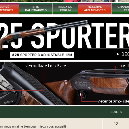
SERVÉ
SITE
INDEX DU
RÉSERVÉ
GRANDS
MEMBRES
BALLTRAPWEB
FORUM
AUX MEMBRES
20
SUJETS
S
12
on, nous on aime bien pour mieux vous accueillir.