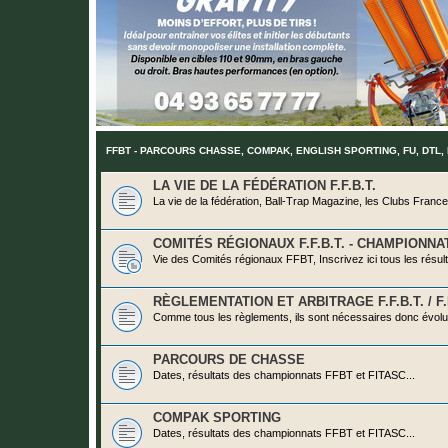
FFBT - PARCOURS CHASSE, COMPAK, ENGLISH SPORTING, FU, DTL,
LA VIE DE LA FÉDÉRATION F.F.B.T.
La vie de la fédération, Ball-Trap Magazine, les Clubs France, 
COMITÉS RÉGIONAUX F.F.B.T. - CHAMPIONNA
Vie des Comités régionaux FFBT, Inscrivez ici tous les résult
RÈGLEMENTATION ET ARBITRAGE F.F.B.T. / F.I
Comme tous les règlements, ils sont nécessaires donc évolut
PARCOURS DE CHASSE
Dates, résultats des championnats FFBT et FITASC...
COMPAK SPORTING
Dates, résultats des championnats FFBT et FITASC...