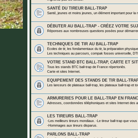
SANTÉ DU TIREUR BALL-TRAP
Santé, jeunes et moins jeunes, un élément important pour la r
DÉBUTER AU BALL-TRAP - CRÉEZ VOTRE SU
Réponses aux nombreuses questions posées pour démarrer ce
TECHNIQUES DE TIR AU BALL-TRAP
Ecoles de tir, les fondamentaux du tir, la préparation physiqu
Les techniques au parcours, compak fosses universelle, DT
VOTRE STAND BTC BALL-TRAP, CARTE ET SI
Tous les stands BTC ball-trap de France répertoriés.
Carte et sites Internet.
EQUIPEMENT DES STANDS DE TIR BALL-TRA
Les lanceurs de plateaux ball-trap, les plateaux ball-trap et t
ARMURERIES POUR LE BALL-TRAP EN FRAN
Adresses, coordonnées téléphoniques et sites Internet des a
LES TIREURS BALL-TRAP
-Les meilleurs tireurs mondiaux. -Le tireur ball-trap que vous
-Hommages aux tireurs disparus.
PARLONS BALL-TRAP