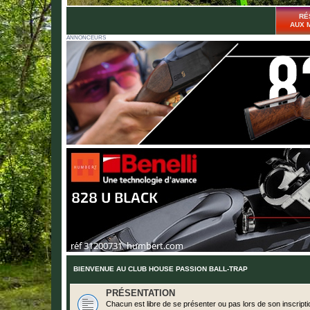
RÉ
AUX 
ANNONCEURS
BIENVENUE AU CLUB HOUSE PASSION BALL-TRAP
PRÉSENTATION
Chacun est libre de se présenter ou pas lors de son inscripti