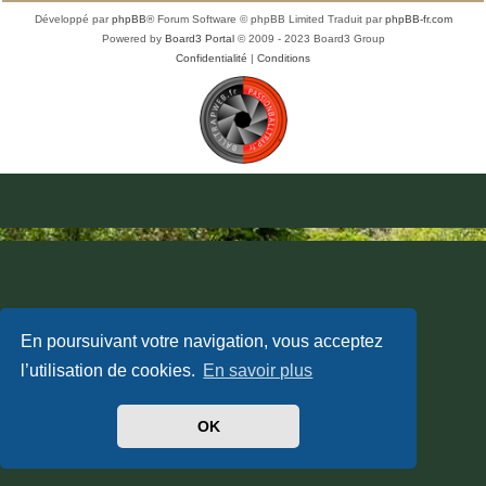
Développé par
phpBB
® Forum Software © phpBB Limited
Traduit par
phpBB-fr.com
Powered by
Board3 Portal
© 2009 - 2023 Board3 Group
Confidentialité
|
Conditions
En poursuivant votre navigation, vous acceptez
l’utilisation de cookies.
En savoir plus
OK