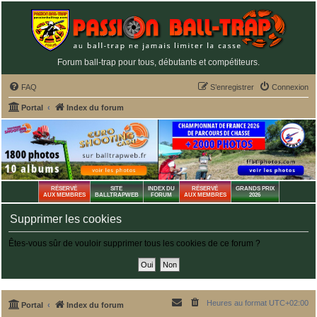
Forum ball-trap pour tous, débutants et compétiteurs.
FAQ
S’enregistrer
Connexion
Portal
Index du forum
RÉSERVÉ
SITE
INDEX DU
RÉSERVÉ
GRANDS PRIX
AUX MEMBRES
BALLTRAPWEB
FORUM
AUX MEMBRES
2026
Supprimer les cookies
Êtes-vous sûr de vouloir supprimer tous les cookies de ce forum ?
Heures au format
UTC+02:00
Portal
Index du forum