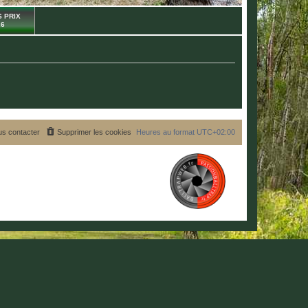
 PRIX
26
s contacter
Supprimer les cookies
Heures au format
UTC+02:00