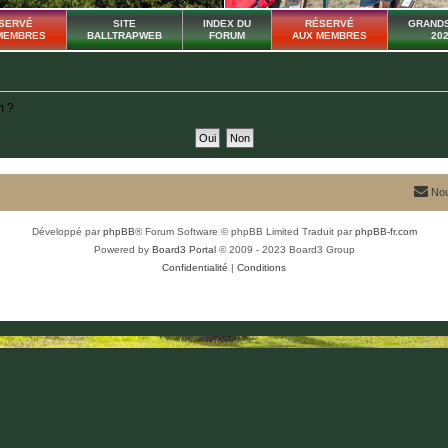
SERVÉ
SITE
INDEX DU
RÉSERVÉ
GRANDS
MEMBRES
BALLTRAPWEB
FORUM
AUX MEMBRES
20
m ?
Nou
Développé par
phpBB
® Forum Software © phpBB Limited
Traduit par
phpBB-fr.com
Powered by
Board3 Portal
© 2009 - 2023 Board3 Group
Confidentialité
|
Conditions