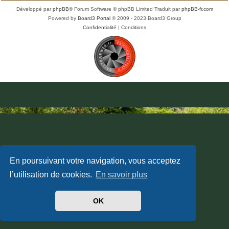
Développé par
phpBB
® Forum Software © phpBB Limited
Traduit par
phpBB-fr.com
Powered by
Board3 Portal
© 2009 - 2023 Board3 Group
Confidentialité
|
Conditions
En poursuivant votre navigation, vous acceptez
l’utilisation de cookies.
En savoir plus
OK