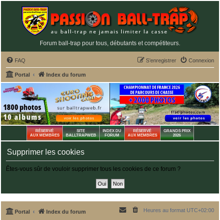
Forum ball-trap pour tous, débutants et compétiteurs.
FAQ
S’enregistrer
Connexion
Portal
Index du forum
RÉSERVÉ
SITE
INDEX DU
RÉSERVÉ
GRANDS PRIX
AUX MEMBRES
BALLTRAPWEB
FORUM
AUX MEMBRES
2026
Supprimer les cookies
Êtes-vous sûr de vouloir supprimer tous les cookies de ce forum ?
Heures au format
UTC+02:00
Portal
Index du forum