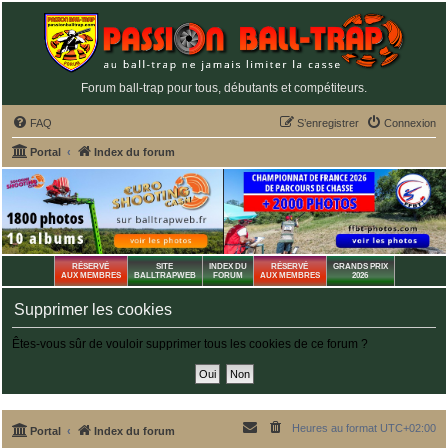
Forum ball-trap pour tous, débutants et compétiteurs.
FAQ
S’enregistrer
Connexion
Portal
Index du forum
RÉSERVÉ
SITE
INDEX DU
RÉSERVÉ
GRANDS PRIX
AUX MEMBRES
BALLTRAPWEB
FORUM
AUX MEMBRES
2026
Supprimer les cookies
Êtes-vous sûr de vouloir supprimer tous les cookies de ce forum ?
Heures au format
UTC+02:00
Portal
Index du forum