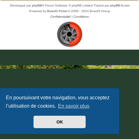
Développé par
phpBB
® Forum Software © phpBB Limited
Traduit par
phpBB-fr.com
Powered by
Board3 Portal
© 2009 - 2023 Board3 Group
Confidentialité
|
Conditions
En poursuivant votre navigation, vous acceptez
l’utilisation de cookies.
En savoir plus
OK