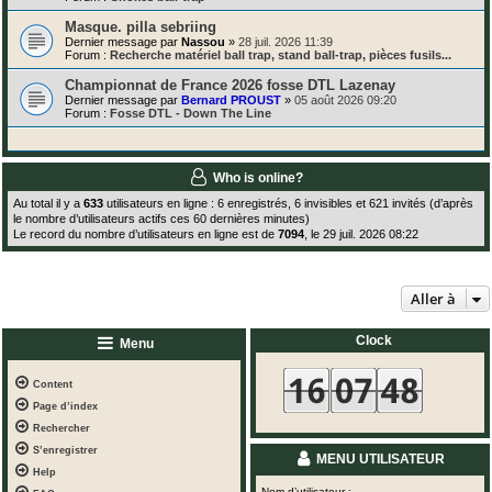
Masque. pilla sebriing
Dernier message par
Nassou
»
28 juil. 2026 11:39
Forum :
Recherche matériel ball trap, stand ball-trap, pièces fusils...
Championnat de France 2026 fosse DTL Lazenay
Dernier message par
Bernard PROUST
»
05 août 2026 09:20
Forum :
Fosse DTL - Down The Line
Who is online?
Au total il y a
633
utilisateurs en ligne : 6 enregistrés, 6 invisibles et 621 invités (d’après
le nombre d’utilisateurs actifs ces 60 dernières minutes)
Le record du nombre d’utilisateurs en ligne est de
7094
, le 29 juil. 2026 08:22
Aller à
Clock
Menu
Content
Page d’index
Rechercher
S’enregistrer
MENU UTILISATEUR
Help
Nom d’utilisateur :