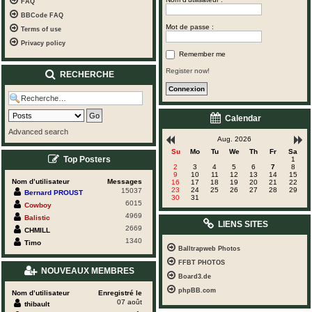
FAQ
BBCode FAQ
Mot de passe :
Terms of use
Privacy policy
Remember me
Register now!
RECHERCHE
Calendar
Advanced search
Aug. 2026
Su
Mo
Tu
We
Th
Fr
Sa
Top Posters
1
2
3
4
5
6
7
8
9
10
11
12
13
14
15
Nom d’utilisateur
Messages
16
17
18
19
20
21
22
23
24
25
26
27
28
29
15037
Bernard PROUST
30
31
6015
Cowboy
4969
Balistic
LIENS SITES
2669
CHMILL
1340
Timo
Balltrapweb Photos
FFBT PHOTOS
NOUVEAUX MEMBRES
Board3.de
phpBB.com
Nom d’utilisateur
Enregistré le
07 août
thibault