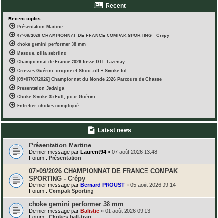
Recent
Recent topics
Présentation Martine
07>09/2026 CHAMPIONNAT DE FRANCE COMPAK SPORTING - Crépy
choke gemini performer 38 mm
Masque. pilla sebriing
Championnat de France 2026 fosse DTL Lazenay
Crosses Guérini, origine et Shoot-off + Smoke full.
[09>07/07/2026] Championnat du Monde 2026 Parcours de Chasse
Presentation Jadwiga
Choke Smoke 35 Full, pour Guérini.
Entretien chokes compliqué...
Latest news
Présentation Martine
Dernier message par
Laurent94
»
07 août 2026 13:48
Forum :
Présentation
07>09/2026 CHAMPIONNAT DE FRANCE COMPAK
SPORTING - Crépy
Dernier message par
Bernard PROUST
»
05 août 2026 09:14
Forum :
Compak Sporting
choke gemini performer 38 mm
Dernier message par
Balistic
»
01 août 2026 09:13
Forum :
Chokes ball-trap