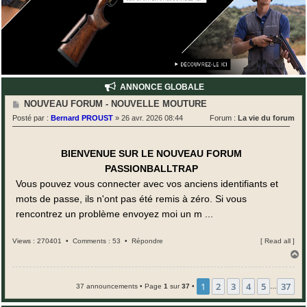
ANNONCE GLOBALE
M
NOUVEAU FORUM - NOUVELLE MOUTURE
e
Posté par :
Bernard PROUST
»
26 avr. 2026 08:44
Forum :
La vie du forum
s
s
a
g
BIENVENUE SUR LE NOUVEAU FORUM
e
PASSIONBALLTRAP
Vous pouvez vous connecter avec vos anciens identifiants et
mots de passe, ils n'ont pas été remis à zéro. Si vous
rencontrez un problème envoyez moi un m ...
Views : 270401 •
Comments : 53
•
Répondre
[
Read all
]
H
a
u
t
1
2
3
4
5
37
37 announcements • Page
1
sur
37
•
…