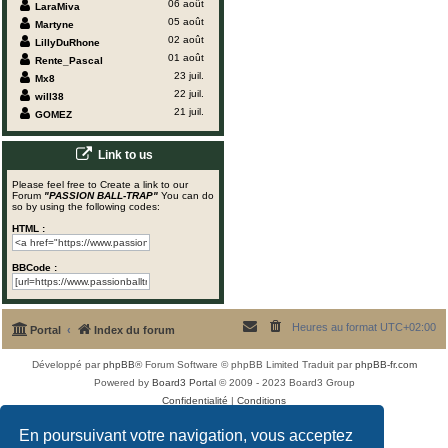
06 août
LaraMiva
05 août
Martyne
02 août
LillyDuRhone
01 août
Rente_Pascal
23 juil.
Mx8
22 juil.
will38
21 juil.
GOMEZ
Link to us
Please feel free to Create a link to our
Forum
"PASSION BALL-TRAP"
You can do
so by using the following codes:
HTML :
BBCode :
Heures au format
UTC+02:00
Portal
Index du forum
Développé par
phpBB
® Forum Software © phpBB Limited
Traduit par
phpBB-fr.com
Powered by
Board3 Portal
© 2009 - 2023 Board3 Group
Confidentialité
|
Conditions
En poursuivant votre navigation, vous acceptez