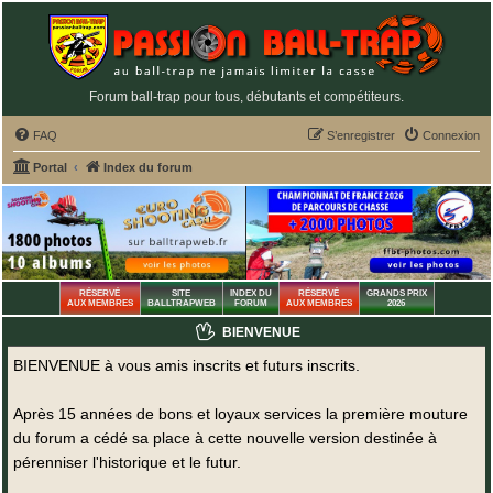
Forum ball-trap pour tous, débutants et compétiteurs.
FAQ
S’enregistrer
Connexion
Portal
Index du forum
RÉSERVÉ
SITE
INDEX DU
RÉSERVÉ
GRANDS PRIX
AUX MEMBRES
BALLTRAPWEB
FORUM
AUX MEMBRES
2026
BIENVENUE
BIENVENUE à vous amis inscrits et futurs inscrits.
Après 15 années de bons et loyaux services la première mouture
du forum a cédé sa place à cette nouvelle version destinée à
pérenniser l'historique et le futur.