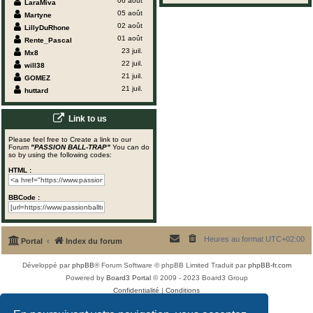
06 août
LaraMiva
05 août
Martyne
02 août
LillyDuRhone
01 août
Rente_Pascal
23 juil.
Mx8
22 juil.
will38
21 juil.
GOMEZ
21 juil.
huttard
Link to us
Please feel free to Create a link to our
Forum
"PASSION BALL-TRAP"
You can do
so by using the following codes:
HTML :
BBCode :
Heures au format
UTC+02:00
Portal
Index du forum
Développé par
phpBB
® Forum Software © phpBB Limited
Traduit par
phpBB-fr.com
Powered by
Board3 Portal
© 2009 - 2023 Board3 Group
Confidentialité
|
Conditions