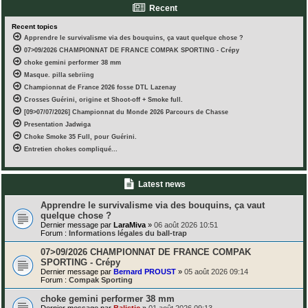
Recent
Recent topics
Apprendre le survivalisme via des bouquins, ça vaut quelque chose ?
07>09/2026 CHAMPIONNAT DE FRANCE COMPAK SPORTING - Crépy
choke gemini performer 38 mm
Masque. pilla sebriing
Championnat de France 2026 fosse DTL Lazenay
Crosses Guérini, origine et Shoot-off + Smoke full.
[09>07/07/2026] Championnat du Monde 2026 Parcours de Chasse
Presentation Jadwiga
Choke Smoke 35 Full, pour Guérini.
Entretien chokes compliqué...
Latest news
Apprendre le survivalisme via des bouquins, ça vaut
quelque chose ?
Dernier message par
LaraMiva
»
06 août 2026 10:51
Forum :
Informations légales du ball-trap
07>09/2026 CHAMPIONNAT DE FRANCE COMPAK
SPORTING - Crépy
Dernier message par
Bernard PROUST
»
05 août 2026 09:14
Forum :
Compak Sporting
choke gemini performer 38 mm
Dernier message par
Balistic
»
01 août 2026 09:13