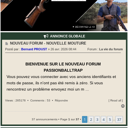
ANNONCE GLOBALE
M
NOUVEAU FORUM - NOUVELLE MOUTURE
e
Posté par :
Bernard PROUST
»
26 avr. 2026 08:44
Forum :
La vie du forum
s
s
a
g
BIENVENUE SUR LE NOUVEAU FORUM
e
PASSIONBALLTRAP
Vous pouvez vous connecter avec vos anciens identifiants et
mots de passe, ils n'ont pas été remis à zéro. Si vous
rencontrez un problème envoyez moi un m ...
Views : 265176 •
Comments : 53
•
Répondre
[
Read all
]
H
a
u
t
1
2
3
4
5
37
37 announcements • Page
1
sur
37
•
…