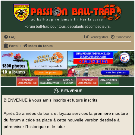
Forum ball-trap pour tous, débutants et compétiteurs.
FAQ
S’enregistrer
Connexion
Portal
Index du forum
RÉSERVÉ
SITE
INDEX DU
RÉSERVÉ
GRANDS PRIX
AUX MEMBRES
BALLTRAPWEB
FORUM
AUX MEMBRES
2026
BIENVENUE
BIENVENUE à vous amis inscrits et futurs inscrits.
Après 15 années de bons et loyaux services la première mouture
du forum a cédé sa place à cette nouvelle version destinée à
pérenniser l'historique et le futur.