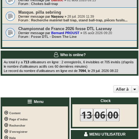
Forum :
Chokes ball-trap
Masque. pilla sebriing
Dernier message par
Nassou
»
28 juil. 2026 11:39
Forum :
Recherche matériel ball trap, stand ball-trap, pièces fusils...
Championnat de France 2026 fosse DTL Lazenay
Dernier message par
Bernard PROUST
»
05 août 2026 09:20
Forum :
Fosse DTL - Down The Line
Who is online?
Au total il y a
713
utilisateurs en ligne : 2 enregistrés, 6 invisibles et 705 invités (d’après
le nombre d’utilisateurs actifs ces 60 dernières minutes)
Le record du nombre d’utilisateurs en ligne est de
7094
, le 29 juil. 2026 08:22
Aller à
Clock
Menu
Content
Page d’index
Rechercher
S’enregistrer
MENU UTILISATEUR
Help