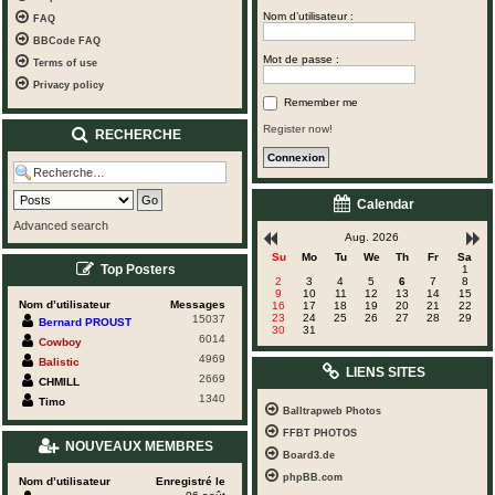
Nom d’utilisateur :
FAQ
BBCode FAQ
Mot de passe :
Terms of use
Privacy policy
Remember me
Register now!
RECHERCHE
Calendar
Advanced search
Aug. 2026
Su
Mo
Tu
We
Th
Fr
Sa
Top Posters
1
2
3
4
5
6
7
8
9
10
11
12
13
14
15
Nom d’utilisateur
Messages
16
17
18
19
20
21
22
23
24
25
26
27
28
29
15037
Bernard PROUST
30
31
6014
Cowboy
4969
Balistic
LIENS SITES
2669
CHMILL
1340
Timo
Balltrapweb Photos
FFBT PHOTOS
NOUVEAUX MEMBRES
Board3.de
phpBB.com
Nom d’utilisateur
Enregistré le